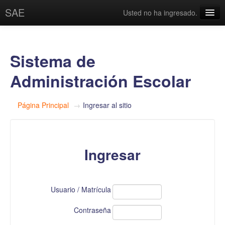
SAE
Usted no ha ingresado.
Español - México ‎(es_mx)‎
Sistema de
Administración Escolar
Página Principal
→
Ingresar al sitio
Ingresar
Usuario / Matrícula
Contraseña